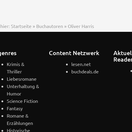
 hier:
Startseite
»
Buchautoren
»
Oliver Harris
genres
Content Netzwerk
Aktuel
Reade
Krimis &
lesen.net
Thriller
buchdeals.de
Liebesromane
Unterhaltung &
Humor
Science Fiction
Fantasy
Romane &
Erzählungen
Historische